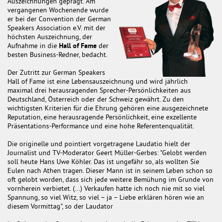
Auszeichnungen geprägt. Am
vergangenen Wochenende wurde
er bei der Convention der German
Speakers Association e.V. mit der
höchsten Auszeichnung, der
Aufnahme in die
Hall of Fame
der
besten Business-Redner, bedacht.
Der Zutritt zur German Speakers
Hall of Fame ist eine Lebensauszeichnung und wird jährlich
maximal drei herausragenden Sprecher-Persönlichkeiten aus
Deutschland, Österreich oder der Schweiz gewährt. Zu den
wichtigsten Kriterien für die Ehrung gehören eine ausgezeichnete
Reputation, eine herausragende Persönlichkeit, eine exzellente
Präsentations-Performance und eine hohe Referentenqualität.
Die originelle und pointiert vorgetragene Laudatio hielt der
Journalist und TV-Moderator Geert Müller-Gerbes: "Gelobt werden
soll heute Hans Uwe Köhler. Das ist ungefähr so, als wollten Sie
Eulen nach Athen tragen. Dieser Mann ist in seinem Leben schon so
oft gelobt worden, dass sich jede weitere Bemühung im Grunde von
vornherein verbietet. (...) Verkaufen hatte ich noch nie mit so viel
Spannung, so viel Witz, so viel – ja – Liebe erklären hören wie an
diesem Vormittag", so der Laudator