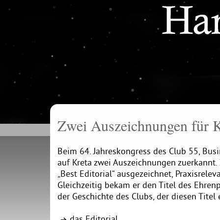
Zwei Auszeich­nungen für 
Sie befinden sich hier >
Home
Beim 64. Jahreskongress des Club 55, Bus
auf Kreta zwei Auszeichnungen zuerkannt. 
„Best Editorial“ ausgezeichnet, Praxisrel
Gleichzeitig bekam er den Titel des Ehrenp
der Geschichte des Clubs, der diesen Titel e
das Editorial