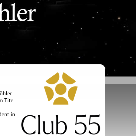
öhler
m Titel
dent in